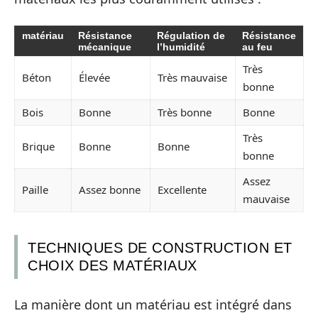
matériau
Résistance
Régulation de
Résistance
mécanique
l’humidité
au feu
Très
Béton
Élevée
Très mauvaise
bonne
Bois
Bonne
Très bonne
Bonne
Très
Brique
Bonne
Bonne
bonne
Assez
Paille
Assez bonne
Excellente
mauvaise
TECHNIQUES DE CONSTRUCTION ET
CHOIX DES MATÉRIAUX
La manière dont un matériau est intégré dans