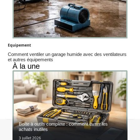
Equipement
Comment ventiler un garage humide avec des ventilateurs
et autres équipements
À la une
Boîte à outils complète : comment éviter les
Contact
Mentions légales
Sitemap
achats inutiles
© 2026 | doucerain-architecte.fr
3 juillet 2026